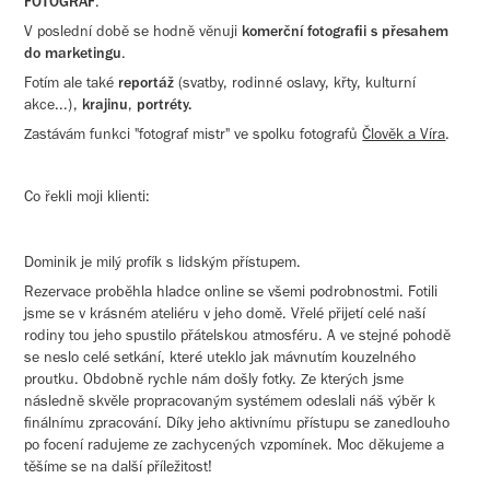
FOTOGRAF
.
V poslední době se hodně věnuji
komerční fotografii s přesahem
do marketingu
.
Fotím ale také
reportáž
(svatby, rodinné oslavy, křty, kulturní
akce...),
krajinu
,
portréty.
Zastávám funkci "fotograf mistr" ve
spolku fotografů
Člověk a Víra
.
Co řekli moji klienti:
Dominik je milý profík s lidským přístupem.
Rezervace proběhla hladce online se všemi podrobnostmi. Fotili
jsme se v krásném ateliéru v jeho domě. Vřelé přijetí celé naší
rodiny tou jeho spustilo přátelskou atmosféru. A ve stejné pohodě
se neslo celé setkání, které uteklo jak mávnutím kouzelného
proutku. Obdobně rychle nám došly fotky. Ze kterých jsme
následně skvěle propracovaným systémem odeslali náš výběr k
finálnímu zpracování. Díky jeho aktivnímu přístupu se zanedlouho
po focení radujeme ze zachycených vzpomínek. Moc děkujeme a
těšíme se na další příležitost!